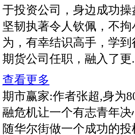
于投资公司，身边成功操
坚韧执著令人钦佩，不拘
为，有幸结识高手，学到
期货公司任职，融入了更..
查看更多
期市赢家:作者张超,身为8
融危机让一个有志青年决
随华尔街做一个成功的投