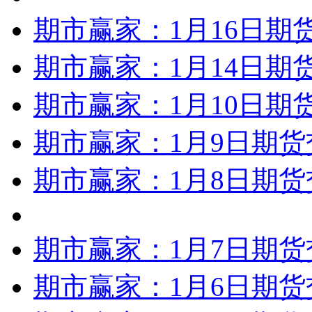
期市赢家：1月16日期
期市赢家：1月14日期
期市赢家：1月10日期
期市赢家：1月9日期
期市赢家：1月8日期
期市赢家：1月7日期
期市赢家：1月6日期