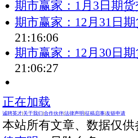
期市赢家：1月3日期
期市赢家：12月31日
21:16:06
期市赢家：12月30日
21:06:27
正在加载
诚聘英才
|
关于我们
|
合作伙伴
|
法律声明
|
征稿启事
|
友链申请
本站所有文章、数据仅供