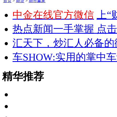
首页
>
期货
>
期市赢家
中金在线官方微信
上“
热点新闻一手掌握 点
汇天下，炒汇人必备的
车SHOW:实用的掌中
精华推荐