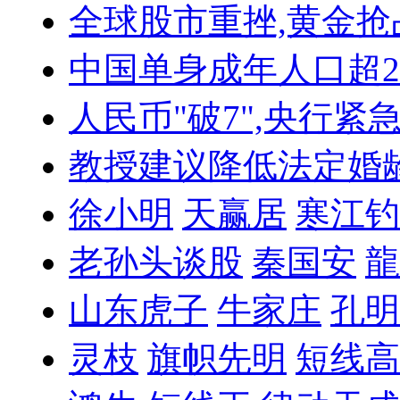
全球股市重挫,黄金抢
中国单身成年人口超
人民币"破7",央行紧
教授建议降低法定婚
徐小明
天赢居
寒江钓
老孙头谈股
秦国安
龍
山东虎子
牛家庄
孔明
灵枝
旗帜先明
短线高