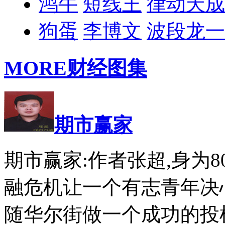
鸿牛
短线王
律动天成
狗蛋
李博文
波段龙一
MORE
财经图集
期市赢家
期市赢家:作者张超,身为8
融危机让一个有志青年决
随华尔街做一个成功的投