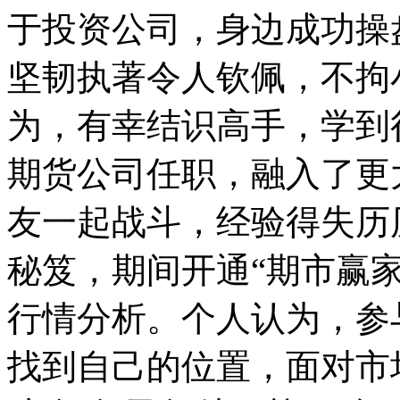
于投资公司，身边成功操
坚韧执著令人钦佩，不拘
为，有幸结识高手，学到
期货公司任职，融入了更
友一起战斗，经验得失历
秘笈，期间开通“期市赢
行情分析。个人认为，参
找到自己的位置，面对市